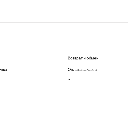
Возврат и обмен
упка
Оплата заказов
Для юридических лиц
293069406 МАГАЗИН 24/7
Политика конфиденциальности
info@onlyway.d
7 929 306 9406