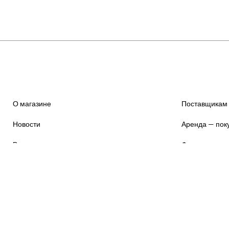
О магазине
Поставщикам
Новости
Аренда — пок
Вакансии в магазине
Франшиза
Стажировка для студентов
Контакты +79
Робеспьера 19, Красноярск