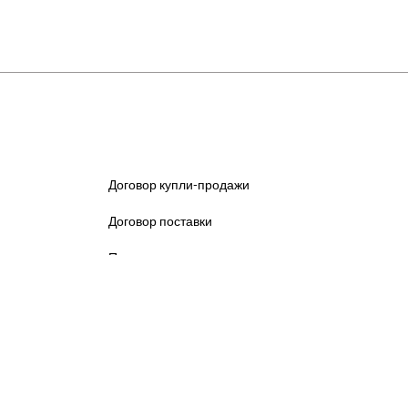
Договор купли-продажи
Договор поставки
Персональные данные
Регламент
elivery
МАГАЗИН 24/7