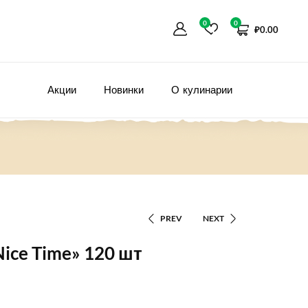
0
0
₽
0.00
Акции
Новинки
О кулинарии
PREV
NEXT
ice Time» 120 шт