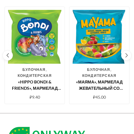
БУЛОЧНАЯ,
БУЛОЧНАЯ,
КОНДИТЕРСКАЯ
КОНДИТЕРСКАЯ
«HIPPO BONDI &
«МАЯМА», МАРМЕЛАД
FRIENDS», МАРМЕЛАД
ЖЕВАТЕЛЬНЫЙ СО
ЖЕВАТЕЛЬНЫЙ С
ВКУСАМИ КЛУБНИКИ,
₽
9.40
₽
45.00
СОКОМ ЯГОД И
ЯБЛОКА, ВИШНИ, МАНГО,
ФРУКТОВ, 30 Г
ЛИМОНА, 70 Г