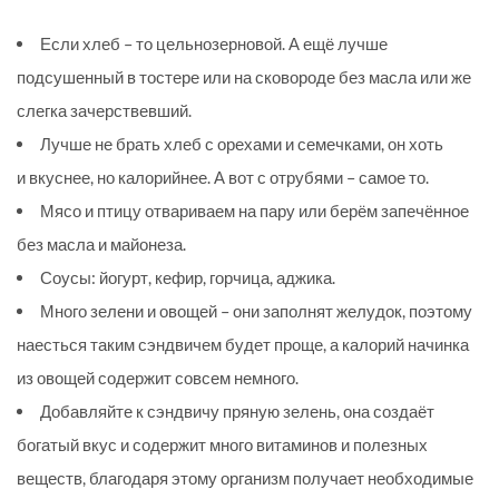
Если хлеб – то цельнозерновой. А ещё лучше
подсушенный в тостере или на сковороде без масла или же
слегка зачерствевший.
Лучше не брать хлеб с орехами и семечками, он хоть
и вкуснее, но калорийнее. А вот с отрубями – самое то.
Мясо и птицу отвариваем на пару или берём запечённое
без масла и майонеза.
Соусы: йогурт, кефир, горчица, аджика.
Много зелени и овощей – они заполнят желудок, поэтому
наесться таким сэндвичем будет проще, а калорий начинка
из овощей содержит совсем немного.
Добавляйте к сэндвичу пряную зелень, она создаёт
богатый вкус и содержит много витаминов и полезных
веществ, благодаря этому организм получает необходимые