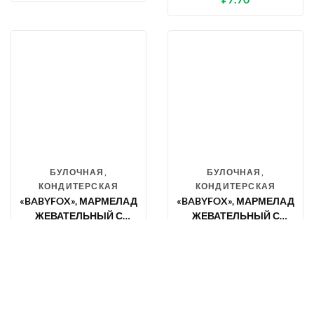
ФРУКТОВ, 30 Г
БУЛОЧНАЯ,
БУЛОЧНАЯ,
КОНДИТЕРСКАЯ
КОНДИТЕРСКАЯ
«BABYFOX», МАРМЕЛАД
«BABYFOX», МАРМЕЛАД
ЖЕВАТЕЛЬНЫЙ С
ЖЕВАТЕЛЬНЫЙ С
СОКОМ ЯГОД И
СОКОМ ЯГОД И
₽
8.00
₽
16.90
ФРУКТОВ, 30 Г
ФРУКТОВ, 70 Г