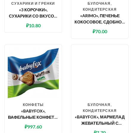
СУХАРИКИ И ГРЕНКИ
БУЛОЧНАЯ,
«3 КОРОЧКИ»,
КОНДИТЕРСКАЯ
«ARIMO», ПЕЧЕНЬЕ
СУХАРИКИ СО ВКУСОМ
КОКОСОВОЕ, СДОБНОЕ,
ХОЛОДЦА С ХРЕНОМ,
₽
10.80
250 Г
40 Г
₽
70.00
КОНФЕТЫ
БУЛОЧНАЯ,
«BABYFOX»,
КОНДИТЕРСКАЯ
«BABYFOX», МАРМЕЛАД
ВАФЕЛЬНЫЕ КОНФЕТЫ
ЖЕВАТЕЛЬНЫЙ С
WAFFLEX MINI
₽
997.60
СОКОМ ЯГОД И
(КОРОБКА 2 КГ)
₽
7.70