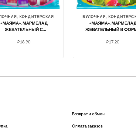
ЛОЧНАЯ, КОНДИТЕРСКАЯ
БУЛОЧНАЯ, КОНДИТЕРС
«МАЯМА», МАРМЕЛАД
«МАЯМА», МАРМЕЛА
ЖЕВАТЕЛЬНЫЙ С
ЖЕВАТЕЛЬНЫЙ В ФОР
ЕЛЕЙНОЙ НАЧИНКОЙ СО
ЯГОД И ФРУКТОВ, 70 
₽
18.90
₽
17.20
ВКУСОМ ЧЕРНИКИ И
АЛИНЫ СО СЛИВКАМИ,
70 Г
Возврат и обмен
упка
Оплата заказов