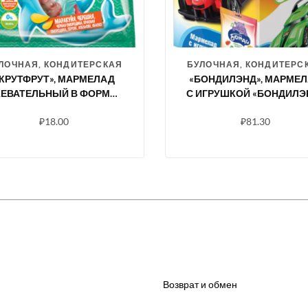
ЛОЧНАЯ, КОНДИТЕРСКАЯ
БУЛОЧНАЯ, КОНДИТЕРС
КРУТФРУТ», МАРМЕЛАД
«БОНДИЛЭНД», МАРМЕ
ЕВАТЕЛЬНЫЙ В ФОРМЕ
С ИГРУШКОЙ «БОНДИЛЭ
ИТАТЕЛЕЙ ПОДВОДНОГО
СЕРИЯ «МЕГАГОНКИ», 10
₽
18.00
₽
81.30
МИРА, 70 Г
Возврат и обмен