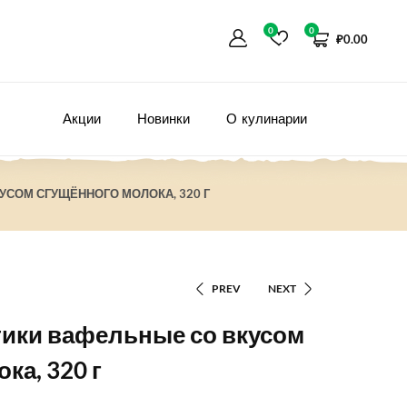
0
0
₽
0.00
Акции
Новинки
О кулинарии
УСОМ СГУЩЁННОГО МОЛОКА, 320 Г
PREV
NEXT
тики вафельные со вкусом
ка, 320 г