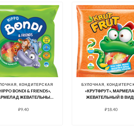
ЛОЧНАЯ, КОНДИТЕРСКАЯ
БУЛОЧНАЯ, КОНДИТЕРС
HIPPO BONDI & FRIENDS»,
«КРУТФРУТ», МАРМЕЛ
РМЕЛАД ЖЕВАТЕЛЬНЫЙ
ЖЕВАТЕЛЬНЫЙ В ВИД
СОКОМ ЯГОД И ФРУКТОВ,
ЗАБАВНЫХ ЗМЕЕК, 70 
₽
9.40
₽
18.40
30 Г