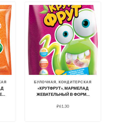
КАЯ
БУЛОЧНАЯ, КОНДИТЕРСКАЯ
АД
«КРУТФРУТ», МАРМЕЛАД
Е
ЖЕВАТЕЛЬНЫЙ В ФОРМЕ
Г
ЗАБАВНЫХ ЗМЕЕК В
₽
61.30
ПОСЫПКЕ С ЛЕГКОЙ
КИСЛИНКОЙ, 250 Г