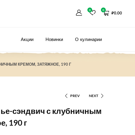
0
0
₽
0.00
Акции
Новинки
О кулинарии
НИЧНЫМ КРЕМОМ, ЗАТЯЖНОЕ, 190 Г
PREV
NEXT
нье-сэндвич с клубничным
, 190 г