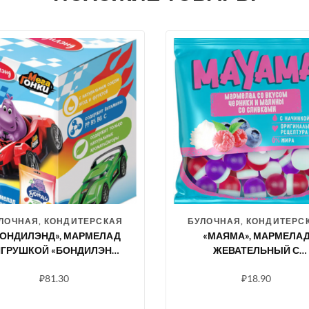
ЛОЧНАЯ, КОНДИТЕРСКАЯ
БУЛОЧНАЯ, КОНДИТЕРС
БОНДИЛЭНД», МАРМЕЛАД
«МАЯМА», МАРМЕЛА
ИГРУШКОЙ «БОНДИЛЭНД»
ЖЕВАТЕЛЬНЫЙ С
ЕРИЯ «МЕГАГОНКИ», 10 Г
ЖЕЛЕЙНОЙ НАЧИНКОЙ 
₽
81.30
₽
18.90
ВКУСОМ ЧЕРНИКИ И
МАЛИНЫ СО СЛИВКАМ
70 Г