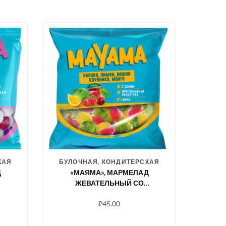
КАЯ
БУЛОЧНАЯ, КОНДИТЕРСКАЯ
Д
«МАЯМА», МАРМЕЛАД
ЖЕВАТЕЛЬНЫЙ СО
СО
ВКУСАМИ КЛУБНИКИ,
₽
45.00
ЯБЛОКА, ВИШНИ, МАНГО,
И,
ЛИМОНА, 70 Г