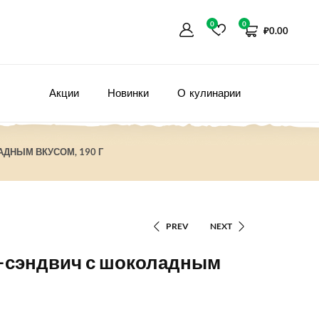
0
0
₽
0.00
Акции
Новинки
О кулинарии
АДНЫМ ВКУСОМ, 190 Г
PREV
NEXT
ье–сэндвич с шоколадным