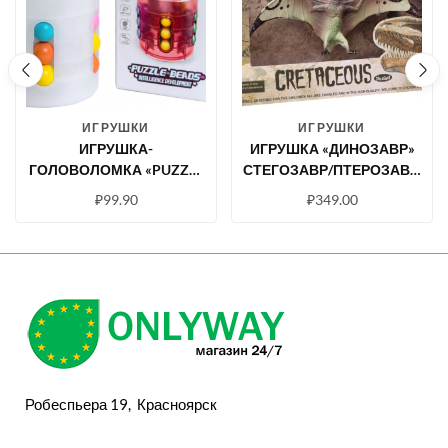
ИГРУШКИ
ИГРУШКИ
ИГРУШКА-
ИГРУШКА «ДИНОЗАВР»
ГОЛОВОЛОМКА «PUZZLE
СТЕГОЗАВР/ПТЕРОЗАВР,
BEADS» БУТЫЛОЧКА С
БОЛЬШИЕ (ВИДЕО)
₽
99.90
₽
349.00
ШАРИКАМИ
Робеспьера 19, Красноярск