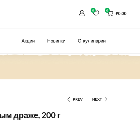
0
0
₽
0.00
Акции
Новинки
О кулинарии
PREV
NEXT
ым драже, 200 г