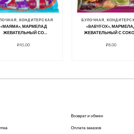
ЛОЧНАЯ, КОНДИТЕРСКАЯ
БУЛОЧНАЯ, КОНДИТЕРС
«МАЯМА», МАРМЕЛАД
«BABYFOX», МАРМЕЛА
ЖЕВАТЕЛЬНЫЙ СО
ЖЕВАТЕЛЬНЫЙ С СОК
ВКУСАМИ КЛУБНИКИ И
ЯГОД И ФРУКТОВ, 30 
₽
45.00
₽
8.00
ЕРНИКИ СО СЛИВКАМИ,
70 Г
Возврат и обмен
упка
Оплата заказов