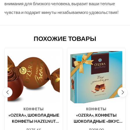
внимания для близкого человека, выразит ваши теплые
чувства и подарит минуты незабываемого удовольствия!
ПОХОЖИЕ ТОВАРЫ
КОНФЕТЫ
КОНФЕТЫ
«OZERA», ШОКОЛАДНЫЕ
«OZERA», КОНФЕТЫ
КОНФЕТЫ HAZELNUT
ШОКОЛАДНЫЕ «ВКУС
CREAM (УПАКОВКА 0,5 КГ)
УСПЕШНОГО ДНЯ», 195 Г
₽
275.65
₽
208.00