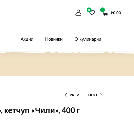
0
0
₽
0.00
Акции
Новинки
О кулинарии
PREV
NEXT
, кетчуп «Чили», 400 г