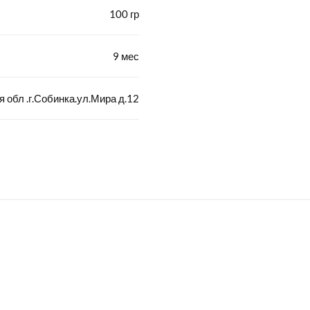
100 гр
9 мес
бл .г.Собинка.ул.Мира д.12