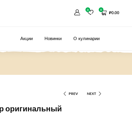
0
0
₽
0.00
Акции
Новинки
О кулинарии
PREV
NEXT
гр оригинальный